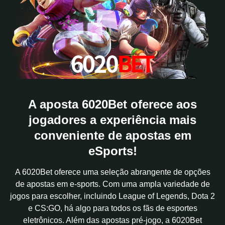
A aposta 6020Bet oferece aos
jogadores a experiência mais
conveniente de apostas em
eSports!
A 6020Bet oferece uma seleção abrangente de opções
de apostas em e-sports. Com uma ampla variedade de
jogos para escolher, incluindo League of Legends, Dota 2
e CS:GO, há algo para todos os fãs de esportes
eletrônicos. Além das apostas pré-jogo, a 6020Bet