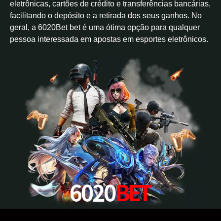
eletrônicas, cartões de crédito e transferências bancárias,
facilitando o depósito e a retirada dos seus ganhos. No
geral, a 6020Bet bet é uma ótima opção para qualquer
pessoa interessada em apostas em esportes eletrônicos.