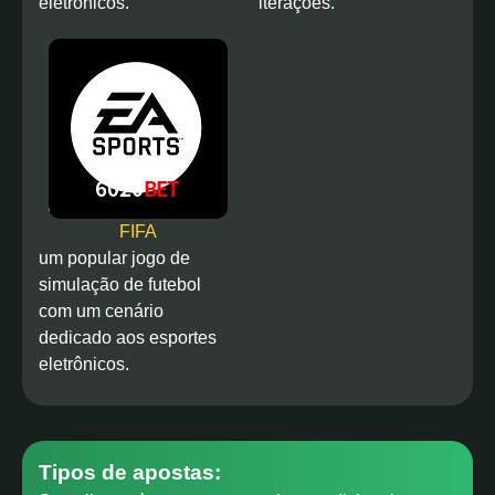
eletrônicos.
iterações.
FIFA
um popular jogo de
simulação de futebol
com um cenário
dedicado aos esportes
eletrônicos.
Tipos de apostas: