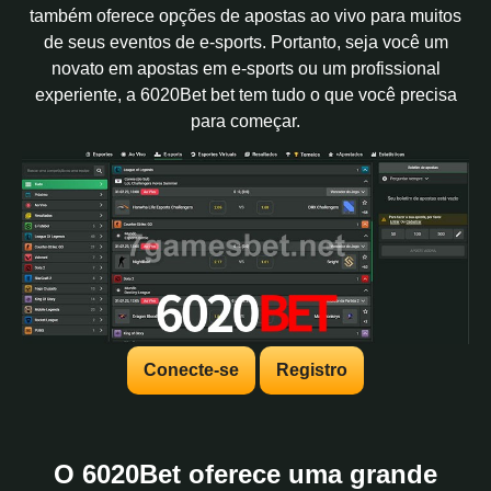
também oferece opções de apostas ao vivo para muitos
de seus eventos de e-sports. Portanto, seja você um
novato em apostas em e-sports ou um profissional
experiente, a 6020Bet bet tem tudo o que você precisa
para começar.
Conecte-se
Registro
O 6020Bet oferece uma grande