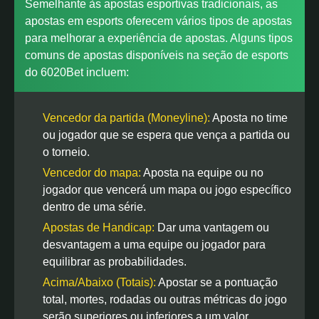
Semelhante às apostas esportivas tradicionais, as
apostas em esports oferecem vários tipos de apostas
para melhorar a experiência de apostas. Alguns tipos
comuns de apostas disponíveis na seção de esports
do 6020Bet incluem:
Vencedor da partida (Moneyline):
Aposta no time
ou jogador que se espera que vença a partida ou
o torneio.
Vencedor do mapa:
Aposta na equipe ou no
jogador que vencerá um mapa ou jogo específico
dentro de uma série.
Apostas de Handicap:
Dar uma vantagem ou
desvantagem a uma equipe ou jogador para
equilibrar as probabilidades.
Acima/Abaixo (Totais):
Apostar se a pontuação
total, mortes, rodadas ou outras métricas do jogo
serão superiores ou inferiores a um valor